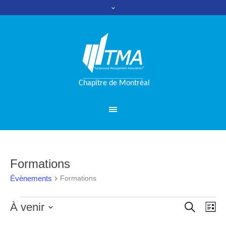
Formations
Évènements
Formations
RECHERC
Évènements
À venir
Nav
Reche
LI
de
Sélectionnez