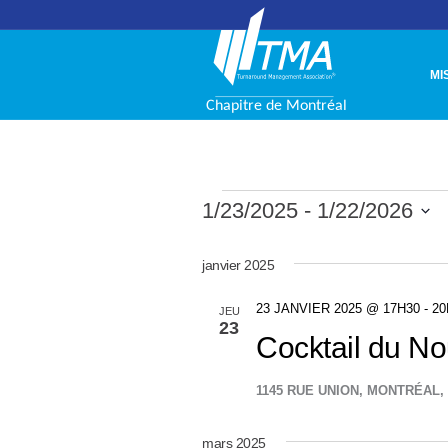
MI
Évènemen
1/23/2025
 - 
1/22/2026
Sélectionnez
une
janvier 2025
date.
23 JANVIER 2025 @ 17H30
-
20
JEU
23
Cocktail du No
1145 RUE UNION, MONTRÉAL
mars 2025