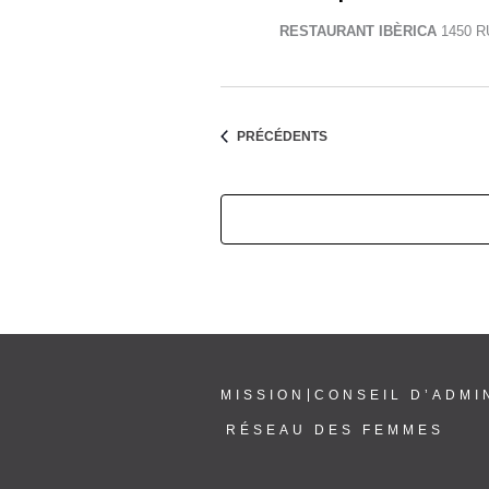
RESTAURANT IBÈRICA
1450 
ÉVÈNEMENTS
PRÉCÉDENTS
MISSION
CONSEIL D’ADMI
RÉSEAU DES FEMMES