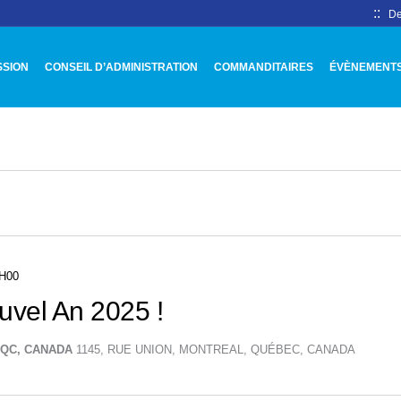
::
De
SSION
CONSEIL D’ADMINISTRATION
COMMANDITAIRES
ÉVÈNEMENT
ts
H00
uvel An 2025 !
, QC, CANADA
1145, RUE UNION, MONTREAL, QUÉBEC, CANADA