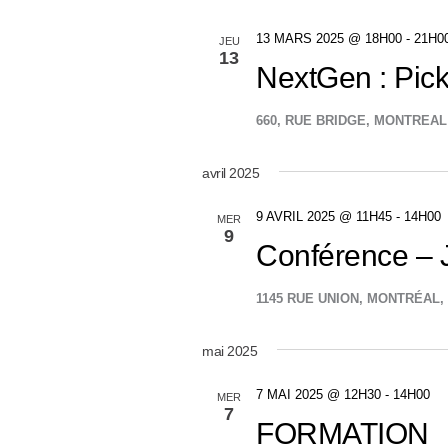
13 MARS 2025 @ 18H00
-
21H0
JEU
13
NextGen : Pick
660, RUE BRIDGE, MONTREA
avril 2025
9 AVRIL 2025 @ 11H45
-
14H00
MER
9
Conférence – J
1145 RUE UNION, MONTRÉAL
mai 2025
7 MAI 2025 @ 12H30
-
14H00
MER
7
FORMATION