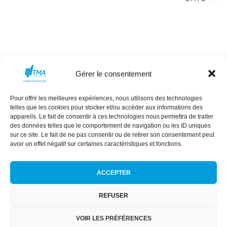
Gérer le consentement
Pour offrir les meilleures expériences, nous utilisons des technologies
MISSION
CONSEIL D’ADMINISTRATION
telles que les cookies pour stocker et/ou accéder aux informations des
COMMANDITAIRES
ÉVÈNEMENTS
appareils. Le fait de consentir à ces technologies nous permettra de traiter
des données telles que le comportement de navigation ou les ID uniques
NEXT GEN
RÉSEAU DES FEMMES
sur ce site. Le fait de ne pas consentir ou de retirer son consentement peut
avoir un effet négatif sur certaines caractéristiques et fonctions.
ACCEPTER
REFUSER
Conditions générales
|
Politique de confidentialité
|
Politique de
cookies
VOIR LES PRÉFÉRENCES