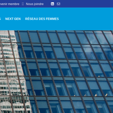
::
venir membre
Nous joindre
S
NEXT GEN
RÉSEAU DES FEMMES