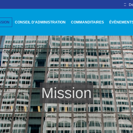
::
De
SSION
CONSEIL D’ADMINISTRATION
COMMANDITAIRES
ÉVÈNEMENT
Mission