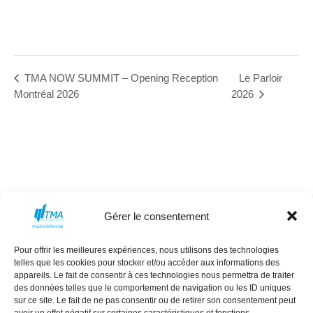
Le Parloir
TMA NOW SUMMIT – Opening Reception
Montréal 2026
2026
Gérer le consentement
Pour offrir les meilleures expériences, nous utilisons des technologies
MISSION
CONSEIL D’ADMINISTRATION
telles que les cookies pour stocker et/ou accéder aux informations des
appareils. Le fait de consentir à ces technologies nous permettra de traiter
COMMANDITAIRES
ÉVÈNEMENTS
des données telles que le comportement de navigation ou les ID uniques
NEXT GEN
RÉSEAU DES FEMMES
sur ce site. Le fait de ne pas consentir ou de retirer son consentement peut