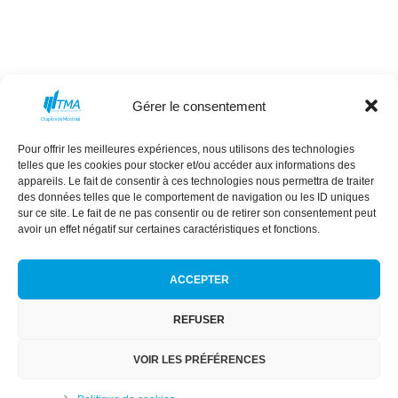
Gérer le consentement
Pour offrir les meilleures expériences, nous utilisons des technologies
MISSION
CONSEIL D’ADMINISTRATION
telles que les cookies pour stocker et/ou accéder aux informations des
appareils. Le fait de consentir à ces technologies nous permettra de traiter
COMMANDITAIRES
ÉVÈNEMENTS
des données telles que le comportement de navigation ou les ID uniques
NEXT GEN
RÉSEAU DES FEMMES
sur ce site. Le fait de ne pas consentir ou de retirer son consentement peut
avoir un effet négatif sur certaines caractéristiques et fonctions.
ACCEPTER
REFUSER
Conditions générales
|
Politique de confidentialité
|
Politique de
cookies
VOIR LES PRÉFÉRENCES
TMA Montréal © 2024 | Tous droits réservés