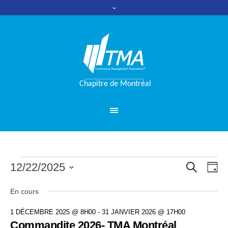
RECHERC
Évènements
12/22/2025
Nav
Reche
JO
for
de
Sélectionnez
et
En cours
une
vue
22
date.
naviga
1 DÉCEMBRE 2025 @ 8H00
-
31 JANVIER 2026 @ 17H00
Évè
décembre
Commandite 2026- TMA Montréal