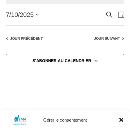
for
10
RECHERC
7/10/2025
Nav
Reche
JO
de
juillet
Sélectionnez
et
une
vue
2025
date.
naviga
JOUR PRÉCÉDENT
JOUR SUIVANT
Évè
de
S’ABONNER AU CALENDRIER
vues
Évène
Gérer le consentement