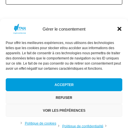
Gérer le consentement
Pour offrir les meilleures expériences, nous utilisons des technologies
MISSION
CONSEIL D’ADMINISTRATION
telles que les cookies pour stocker et/ou accéder aux informations des
COMMANDITAIRES
ÉVÈNEMENTS
appareils. Le fait de consentir à ces technologies nous permettra de traiter
des données telles que le comportement de navigation ou les ID uniques
NEXT GEN
RÉSEAU DES FEMMES
sur ce site. Le fait de ne pas consentir ou de retirer son consentement peut
avoir un effet négatif sur certaines caractéristiques et fonctions.
ACCEPTER
REFUSER
Conditions générales
|
Politique de confidentialité
|
Politique de
cookies
VOIR LES PRÉFÉRENCES
TMA Montréal © 2024 | Tous droits réservés
Politique de cookies
Site Internet réalisé par SL
Politique de confidentialité