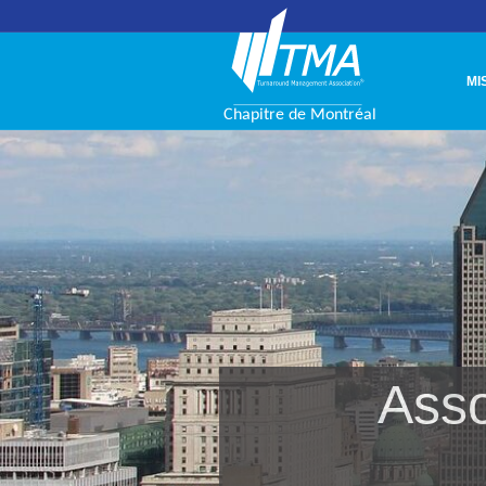
MI
Asso