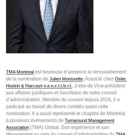
TMA Montreal
est heureuse d’annonce le renouvellement
de la nomination de
Julien Morissette
, Associé chez
Osler,
Hoskin & Harcourt s.e.n.c.r.l./s.r.l.
, à titre de Vice-président
aux affaires juridiques et Secrétaire de notre conseil
d’administration. Membre du conseil depuis 2016, il a
participé au travail de divers comités avant cette
nomination. Il a aussi représenté le chapitre de Montréal
à plusieurs événements de
Turnaround Management
Association
(TMA) Global. Son expérience et son
dévouement au sein du conseil d’administration du
TMA