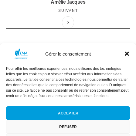
Amélie Jacques
SUIVANT
Gérer le consentement
Pour offrir les meilleures expériences, nous utilisons des technologies
MISSION
CONSEIL D’ADMINISTRATION
telles que les cookies pour stocker et/ou accéder aux informations des
COMMANDITAIRES
ÉVÈNEMENTS
appareils. Le fait de consentir à ces technologies nous permettra de traiter
des données telles que le comportement de navigation ou les ID uniques
NEXT GEN
RÉSEAU DES FEMMES
sur ce site. Le fait de ne pas consentir ou de retirer son consentement peut
avoir un effet négatif sur certaines caractéristiques et fonctions.
ACCEPTER
REFUSER
Conditions générales
|
Politique de confidentialité
|
Politique de
cookies