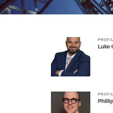
PROFI
Luke 
PROFI
Philli