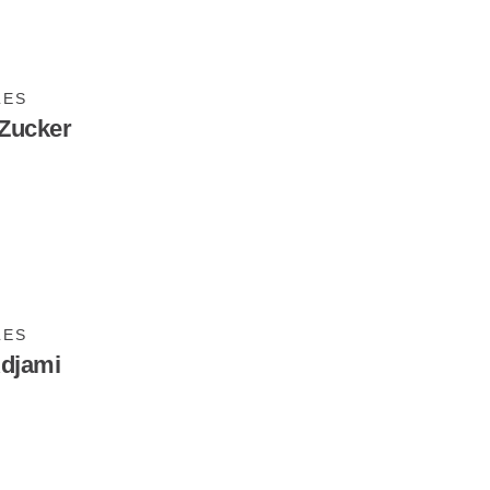
LES
Zucker
LES
Adjami