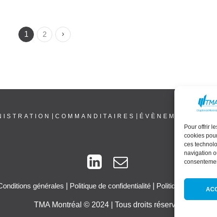
1
2
NISTRATION
COMMANDITAIRES
ÉVÈNEMENTS
NE
Pour offrir 
cookies pour
ces technolo
navigation ou
consentement
Conditions générales
|
Politique de confidentialité
|
Politique de cookie
AC
TMA Montréal © 2024 | Tous droits réservés