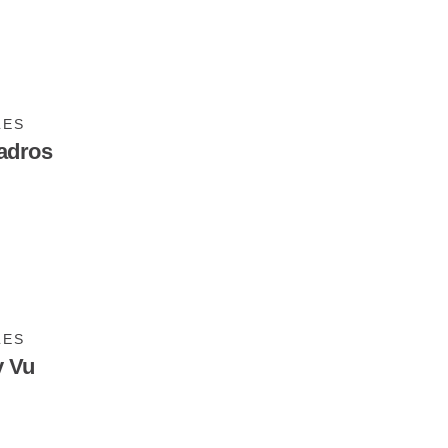
LES
Tadros
LES
 Vu