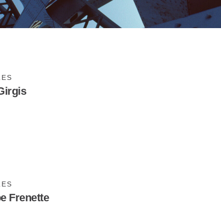
LES
Girgis
LES
pe Frenette