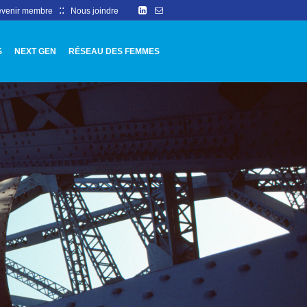
::
venir membre
Nous joindre
S
NEXT GEN
RÉSEAU DES FEMMES