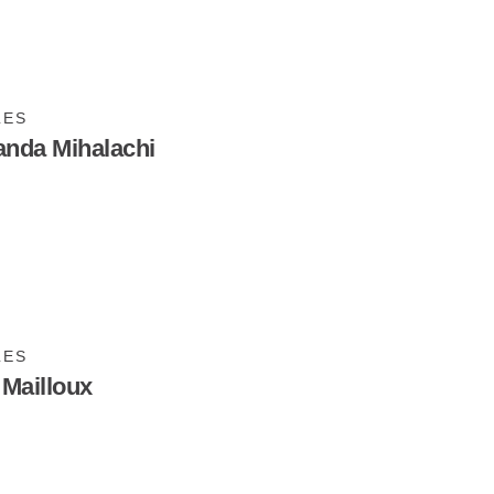
LES
nda Mihalachi
LES
 Mailloux