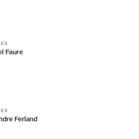
LES
el Faure
LES
ndre Ferland