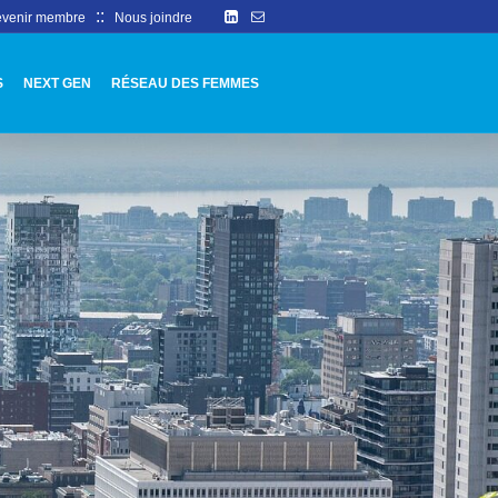
::
venir membre
Nous joindre
S
NEXT GEN
RÉSEAU DES FEMMES