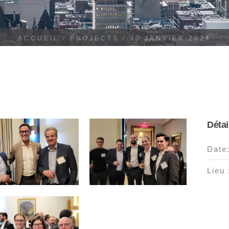
ACCUEIL
/
PROJECTS
/
30 JANVIER 2024
Détai
Date
Lieu 