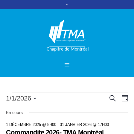
RECHERC
Évènements
1/1/2026
Nav
Reche
JO
for
de
Sélectionnez
et
En cours
une
vue
1
date.
naviga
1 DÉCEMBRE 2025 @ 8H00
-
31 JANVIER 2026 @ 17H00
Évè
janvier
Commandite 2026- TMA Montréal