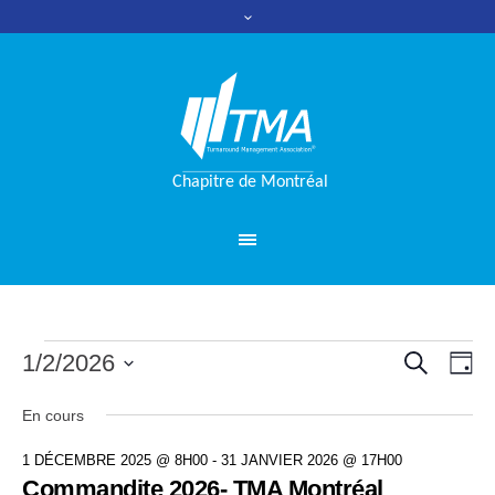
RECHERC
Évènements
1/2/2026
Nav
Reche
JO
for
de
Sélectionnez
et
En cours
une
vue
2
date.
naviga
1 DÉCEMBRE 2025 @ 8H00
-
31 JANVIER 2026 @ 17H00
Évè
janvier
Commandite 2026- TMA Montréal