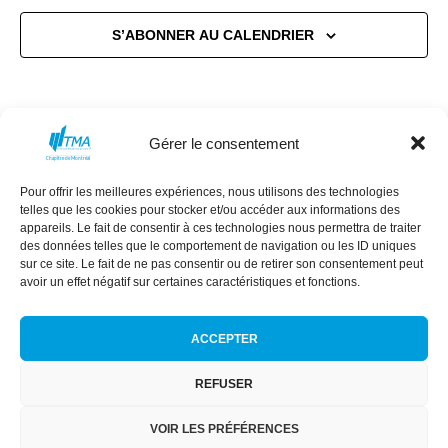
S’ABONNER AU CALENDRIER
Gérer le consentement
Pour offrir les meilleures expériences, nous utilisons des technologies
MISSION
CONSEIL D’ADMINISTRATION
telles que les cookies pour stocker et/ou accéder aux informations des
COMMANDITAIRES
ÉVÈNEMENTS
appareils. Le fait de consentir à ces technologies nous permettra de traiter
des données telles que le comportement de navigation ou les ID uniques
NEXT GEN
RÉSEAU DES FEMMES
sur ce site. Le fait de ne pas consentir ou de retirer son consentement peut
avoir un effet négatif sur certaines caractéristiques et fonctions.
ACCEPTER
REFUSER
Conditions générales
|
Politique de confidentialité
|
Politique de
cookies
VOIR LES PRÉFÉRENCES