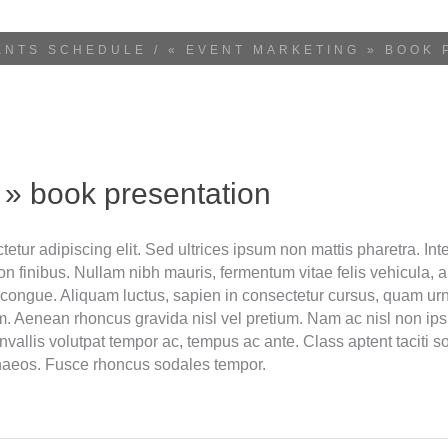
ENTS SCHEDULE
/
« EVENT MARKETING » BOOK 
 » book presentation
tur adipiscing elit. Sed ultrices ipsum non mattis pharetra. Inte
 non finibus. Nullam nibh mauris, fermentum vitae felis vehicula
 congue. Aliquam luctus, sapien in consectetur cursus, quam 
m. Aenean rhoncus gravida nisl vel pretium. Nam ac nisl non ip
nvallis volutpat tempor ac, tempus ac ante. Class aptent taciti so
naeos. Fusce rhoncus sodales tempor.