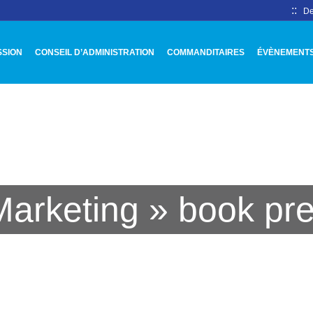
::
De
SSION
CONSEIL D’ADMINISTRATION
COMMANDITAIRES
ÉVÈNEMENT
Marketing » book pre