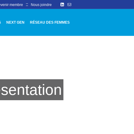
::
venir membre
Nous joindre
S
NEXT GEN
RÉSEAU DES FEMMES
sentation