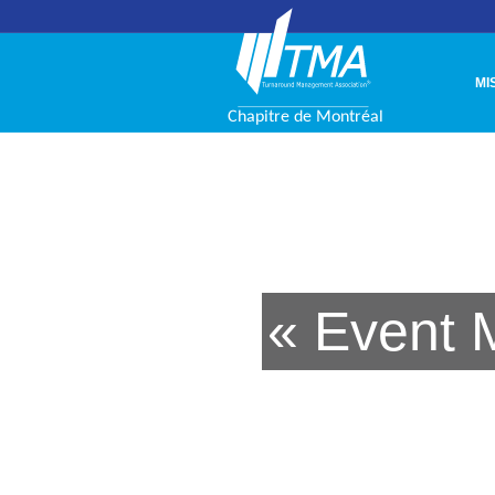
MI
« Event 