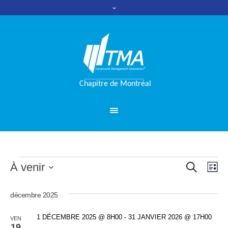
RECHERC
Évènements
À venir
Nav
Reche
LI
de
Sélectionnez
et
une
décembre 2025
vue
date.
naviga
Évè
1 DÉCEMBRE 2025 @ 8H00
-
31 JANVIER 2026 @ 17H00
VEN
19