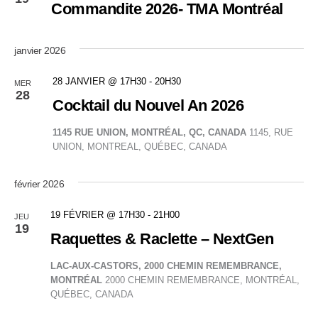
de
Commandite 2026- TMA Montréal
vues
janvier 2026
Évène
28 JANVIER @ 17H30
-
20H30
MER
28
Cocktail du Nouvel An 2026
1145 RUE UNION, MONTRÉAL, QC, CANADA
1145, RUE
UNION, MONTREAL, QUÉBEC, CANADA
février 2026
19 FÉVRIER @ 17H30
-
21H00
JEU
19
Raquettes & Raclette – NextGen
LAC-AUX-CASTORS, 2000 CHEMIN REMEMBRANCE,
MONTRÉAL
2000 CHEMIN REMEMBRANCE, MONTRÉAL,
QUÉBEC, CANADA