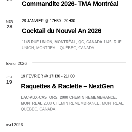
de
Commandite 2026- TMA Montréal
vues
28 JANVIER @ 17H30
-
20H30
MER
Évène
28
Cocktail du Nouvel An 2026
1145 RUE UNION, MONTRÉAL, QC, CANADA
1145, RUE
UNION, MONTREAL, QUÉBEC, CANADA
février 2026
19 FÉVRIER @ 17H30
-
21H00
JEU
19
Raquettes & Raclette – NextGen
LAC-AUX-CASTORS, 2000 CHEMIN REMEMBRANCE,
MONTRÉAL
2000 CHEMIN REMEMBRANCE, MONTRÉAL,
QUÉBEC, CANADA
avril 2026