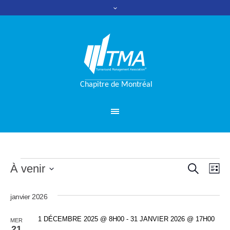
RECHERC
Évènements
À venir
Nav
Reche
LI
de
Sélectionnez
et
une
janvier 2026
vue
date.
naviga
Évè
1 DÉCEMBRE 2025 @ 8H00
-
31 JANVIER 2026 @ 17H00
MER
21