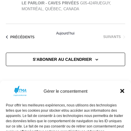
LE PARLOIR - CAVES PRIVÉES
G05-424RUEGUY,
MONTRÉAL, QUÉBEC, CANADA
Aujourd’hui
ÉVÈNEMENTS
ÉVÈNEMENTS
SUIVANTS
PRÉCÉDENTS
S’ABONNER AU CALENDRIER
Gérer le consentement
Pour offrir les meilleures expériences, nous utilisons des technologies
MISSION
CONSEIL D’ADMINISTRATION
telles que les cookies pour stocker et/ou accéder aux informations des
COMMANDITAIRES
ÉVÈNEMENTS
appareils. Le fait de consentir à ces technologies nous permettra de traiter
des données telles que le comportement de navigation ou les ID uniques
NEXT GEN
RÉSEAU DES FEMMES
sur ce site. Le fait de ne pas consentir ou de retirer son consentement peut