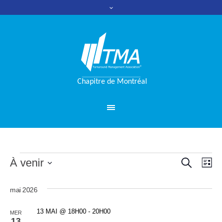
RECHERC
Évènements
À venir
Nav
Reche
LI
de
Sélectionnez
et
une
mai 2026
vue
date.
naviga
Évè
13 MAI @ 18H00
-
20H00
MER
13