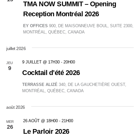
de
TMA NOW SUMMIT – Opening
Reception Montréal 2026
vues
EY OFFICES
900, DE MAISONNEUVE BOUL, SUITE 2300,
Évène
MONTRÉAL, QUÉBEC, CANADA
juillet 2026
9 JUILLET @ 17H30
-
20H00
JEU
9
Cocktail d’été 2026
TERRASSE ALIZÉ
340, DE LA GAUCHETIÈRE OUEST,
MONTRÉAL, QUÉBEC, CANADA
août 2026
26 AOÛT @ 18H00
-
21H00
MER
26
Le Parloir 2026